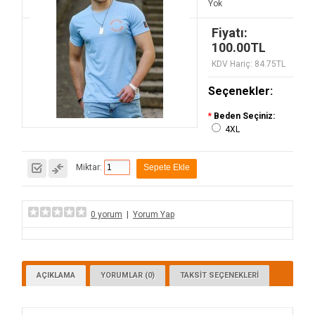
Yok
Fiyatı:
100.00TL
KDV Hariç: 84.75TL
Seçenekler:
*
Beden Seçiniz:
4XL
Miktar:
0 yorum
|
Yorum Yap
AÇIKLAMA
YORUMLAR (0)
TAKSIT SEÇENEKLERI