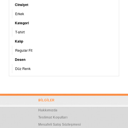
Cinsiyet
Erkek
Kategori
T-shirt
Kalıp
Regular Fit
Desen
Düz Renk
BILGILER
Hakkımızda
Teslimat Koşulları
Mesafeli Satış Sözleşmesi