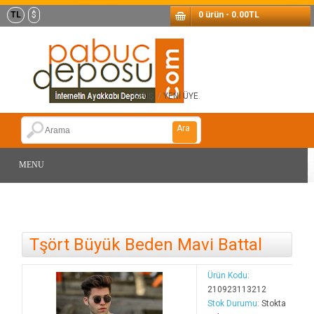
TL
$
0 ürün - 0.00TL
GİRİŞ
/
YENİ ÜYE
.
Ara
MENU
Tşört Büyük Beden Mavi Battal
Ürün Kodu:
210923113212
Stok Durumu:
Stokta