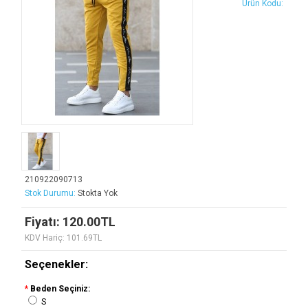
Ürün Kodu:
210922090713
Stok Durumu:
Stokta Yok
Fiyatı: 120.00TL
KDV Hariç: 101.69TL
Seçenekler:
*
Beden Seçiniz:
S