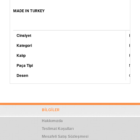
MADE IN TURKEY
Cinsiyet
Erkek
Kategori
Eşofm
Kalıp
Regula
Paça Tipi
Norma
Desen
Çizgili
BILGILER
Hakkımızda
Teslimat Koşulları
Mesafeli Satış Sözleşmesi