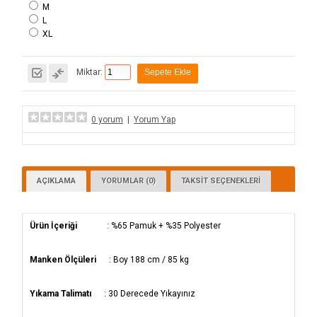
M
L
XL
Miktar:
0 yorum
|
Yorum Yap
AÇIKLAMA
YORUMLAR (0)
TAKSIT SEÇENEKLERI
Ürün İçeriği
: %65 Pamuk + %35 Polyester
Manken Ölçüleri
: Boy 188 cm / 85 kg
Yıkama Talimatı
: 30 Derecede Yıkayınız