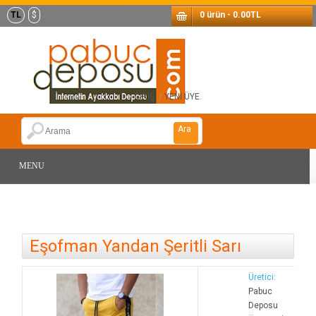
TL
$
0 ürün - 0.00TL
GİRİŞ
/
YENİ ÜYE
.
Ara
MENU
Eşofman Yandan Şeritli Sarı
Üretici:
Pabuc
Deposu