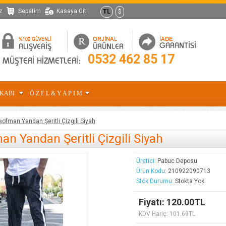
z
Sepetim
Kasaya Git
TL
$
0532 462 85 17
KKABI
Ö Z E L & Y A P I M
şofman Yandan Şeritli Çizgili Siyah
n Yandan Şeritli Çizgili Siyah
Üretici:
Pabuc Deposu
Ürün Kodu:
210922090713
Stok Durumu:
Stokta Yok
Fiyatı: 120.00TL
KDV Hariç: 101.69TL