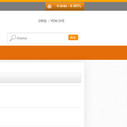
0 ürün - 0.00TL
GİRİŞ
/
YENİ ÜYE
.
Ara