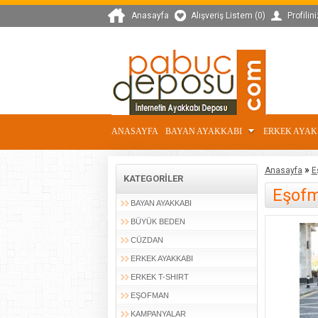
Anasayfa
Alışveriş Listem (0)
Profilini
ANASAYFA
BAYAN AYAKKABI
ERKEK AYA
»
Anasayfa
E
KATEGORILER
Eşofma
BAYAN AYAKKABI
BÜYÜK BEDEN
CÜZDAN
ERKEK AYAKKABI
ERKEK T-SHIRT
EŞOFMAN
KAMPANYALAR