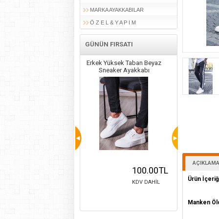
MARKA AYAKKABILAR
Ö Z E L & Y A P I M
GÜNÜN FIRSATI
kek Kışlık
Erkek Yüksek Taban Beyaz
Erkek Yüksek Taban Siyah
z Taban Bot
Sneaker Ayakkabı
Sneaker Ayakkabı
AÇIKLAM
150.00TL
100.00TL
100.00TL
Ürün İçeriğ
KDV DAHİL
KDV DAHİL
KDV DAHİL
Manken Öl