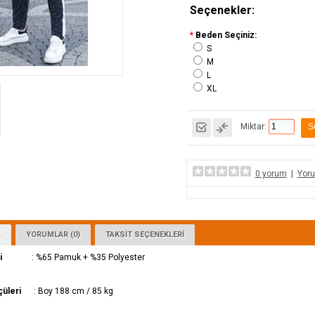
Seçenekler:
*
Beden Seçiniz:
S
M
L
XL
Erkek Spor Ayakkabı Haki
Erkek Kırmızı Spor Ayakkabı
Erkek Siyah S
Miktar:
0 yorum
|
Yor
85.00TL
150.00TL
A
YORUMLAR (0)
TAKSIT SEÇENEKLERI
KDV DAHİL
KDV DAHİL
i
: %65 Pamuk + %35 Polyester
çüleri
: Boy 188 cm / 85 kg