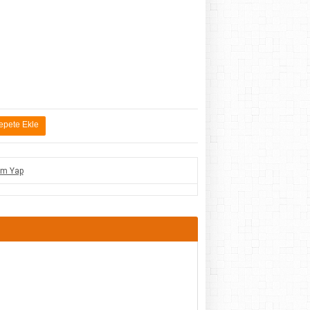
por Ayakkabı
Cüzdan Erkek Kahve Timsah
Mont İçi Kürklü Saks
Baskılı Deri
um Yap
150.00TL
350.00TL
250.00TL
KDV DAHİL
KDV DAHİL
KDV DAHİL