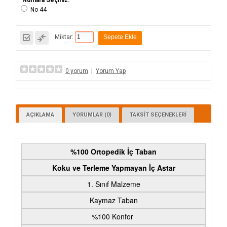
*
Numara Seçiniz:
No 44
Miktar:
0 yorum
|
Yorum Yap
AÇIKLAMA
YORUMLAR (0)
TAKSIT SEÇENEKLERI
%100 Ortopedik İç Taban
Koku ve Terleme Yapmayan İç Astar
1. Sınıf Malzeme
Kaymaz Taban
%100 Konfor