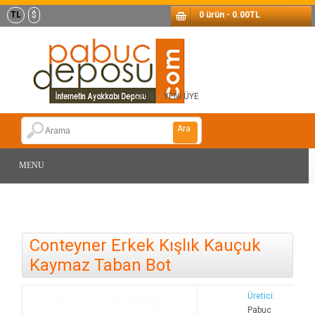
TL
$
0 ürün - 0.00TL
GİRİŞ
/
YENİ ÜYE
.
Ara
MENU
Conteyner Erkek Kışlık Kauçuk
Kaymaz Taban Bot
Üretici:
Pabuc