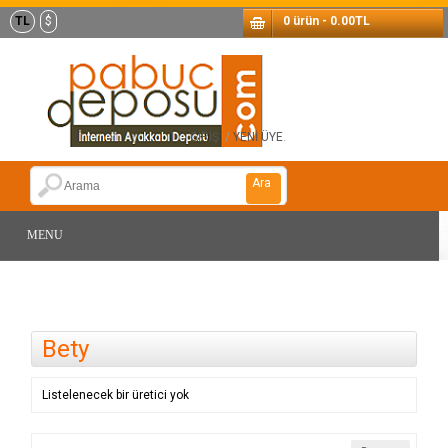
TL
$
0 ürün - 0.00TL
GİRİŞ
/
YENİ ÜYE
.
Ara
MENU
Bety
Listelenecek bir üretici yok