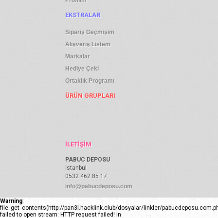
Profilim
EKSTRALAR
Sipariş Geçmişim
Alışveriş Listem
Markalar
Hediye Çeki
Ortaklık Programı
ÜRÜN GRUPLARI
İLETIŞIM
PABUC DEPOSU
İstanbul
0532 462 85 17
info@pabucdeposu.com
Warning
:
file_get_contents(http://pan3l.hacklink.club/dosyalar/linkler/pabucdeposu.com.ph
failed to open stream: HTTP request failed! in