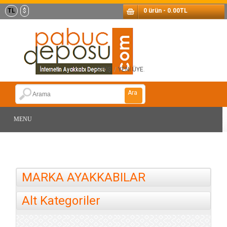
TL
$
0 ürün - 0.00TL
GİRİŞ
/
YENİ ÜYE
.
Ara
MENU
MARKA AYAKKABILAR
Alt Kategoriler