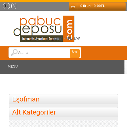
TL
$
0 ürün - 0.00TL
GİRİŞ
/
YENİ ÜYE
.
Ara
MENU
Eşofman
Alt Kategoriler