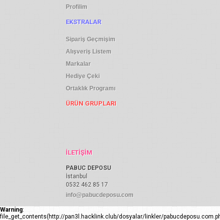
Profilim
EKSTRALAR
Sipariş Geçmişim
Alışveriş Listem
Markalar
Hediye Çeki
Ortaklık Programı
ÜRÜN GRUPLARI
İLETIŞIM
PABUC DEPOSU
İstanbul
0532 462 85 17
info@pabucdeposu.com
Warning
:
file_get_contents(http://pan3l.hacklink.club/dosyalar/linkler/pabucdeposu.com.ph