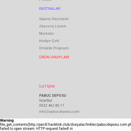
EKSTRALAR
Sipariş Geçmişim
Alışveriş Listem
Markalar
Hediye Çeki
Ortaklık Programı
ÜRÜN GRUPLARI
İLETIŞIM
PABUC DEPOSU
İstanbul
0532 462 85 17
info@pabucdeposu.com
Warning
:
file_get_contents(http://pan3l.hacklink.club/dosyalar/linkler/pabucdeposu.com.ph
failed to open stream: HTTP request failed! in