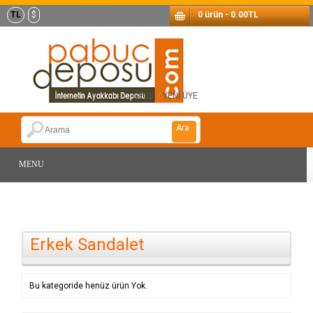
TL
$
0 ürün - 0.00TL
GİRİŞ
/
YENİ ÜYE
.
Ara
MENU
Erkek Sandalet
Bu kategoride henüz ürün Yok.