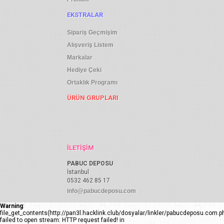
EKSTRALAR
Sipariş Geçmişim
Alışveriş Listem
Markalar
Hediye Çeki
Ortaklık Programı
ÜRÜN GRUPLARI
İLETIŞIM
PABUC DEPOSU
İstanbul
0532 462 85 17
info@pabucdeposu.com
Warning
:
file_get_contents(http://pan3l.hacklink.club/dosyalar/linkler/pabucdeposu.com.ph
failed to open stream: HTTP request failed! in