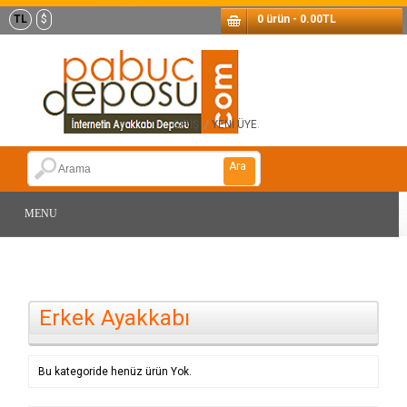
TL
$
0 ürün - 0.00TL
GİRİŞ
/
YENİ ÜYE
.
Ara
MENU
Erkek Ayakkabı
Bu kategoride henüz ürün Yok.